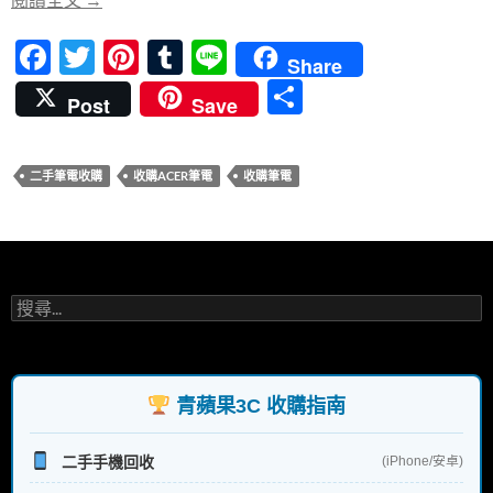
o
k
F
T
Pi
T
Li
Share
ac
w
nt
u
n
分
Post
Save
e
itt
er
m
e
享
b
er
es
bl
二手筆電收購
收購ACER筆電
收購筆電
o
t
r
o
k
搜
尋
關
鍵
字:
青蘋果3C 收購指南
二手手機回收
(iPhone/安卓)