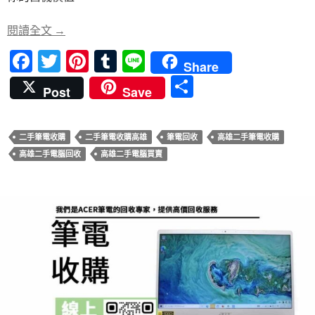
o
t
r
o
如何選擇高雄二手筆電回收服務？青蘋果3C專家來
閱讀全文
→
k
F
T
Pi
T
Li
Share
ac
w
nt
u
n
分
Post
Save
e
itt
er
m
e
享
b
er
es
bl
二手筆電收購
二手筆電收購高雄
筆電回收
高雄二手筆電收購
o
t
r
高雄二手電腦回收
高雄二手電腦買賣
o
k