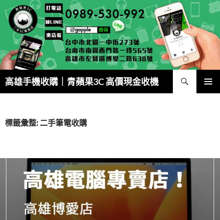
跳
至
主
要
內
容
搜
高雄手機收購｜青蘋果3C 高價現金收機
尋
主要選單
標籤彙整: 二手筆電收購