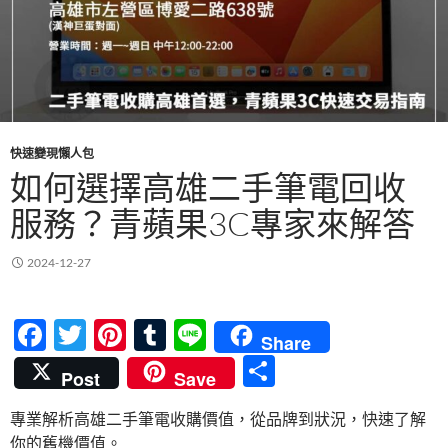
快速變現懶人包
如何選擇高雄二手筆電回收
服務？青蘋果3C專家來解答
2024-12-27
F
T
Pi
T
Li
Share
ac
w
nt
u
n
分
Post
Save
e
itt
er
m
e
享
專業解析高雄二手筆電收購價值，從品牌到狀況，快速了解
b
er
es
bl
你的舊機價值。