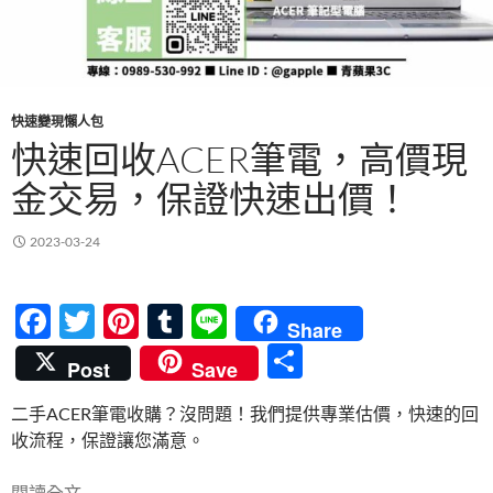
快速變現懶人包
快速回收ACER筆電，高價現
金交易，保證快速出價！
2023-03-24
F
T
Pi
T
Li
Share
ac
w
nt
u
n
分
Post
Save
e
itt
er
m
e
享
二手ACER筆電收購？沒問題！我們提供專業估價，快速的回
b
er
es
bl
收流程，保證讓您滿意。
o
t
r
快速回收ACER筆電，高價現金交易，保證快速出價
閱讀全文
→