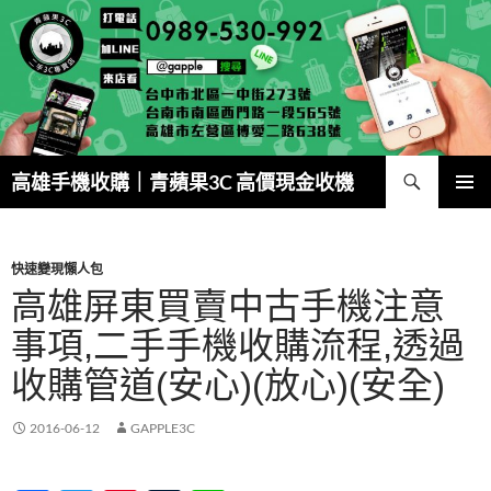
跳
至
主
要
內
容
搜
高雄手機收購｜青蘋果3C 高價現金收機
尋
主要選單
快速變現懶人包
高雄屏東買賣中古手機注意
事項,二手手機收購流程,透過
收購管道(安心)(放心)(安全)
2016-06-12
GAPPLE3C