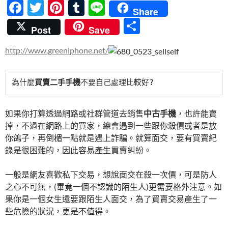
F
T
Pi
T
Li
Share
ac
w
nt
u
n
分
Post
Save
e
itt
er
m
e
享
http://www.greeniphone.net/
b
er
es
bl
o
t
r
為什麼
買賣二手手機
不要自己處理比較好?
o
k
如果你打算透過網路或社群管道去銷售
中古手機
，也許能賣
掉，不過在網路上的買家，總會遇到一些跟你殺價或者是放
你鴿子，再倒楣一點就是遇上詐騙。就算面交，要有買賣紀
錄是很困難的，因此容易產生買賣糾紛。
一般是網友喜歡私下交易，想說面交在殺一次價，可是防人
之心不可無，(畢竟一個不認識的陌生人)更需要格外注意。如
果你是一個女生還要跟陌生人面交，為了買賣交易產生了一
些危險的狀況，更是不值得。