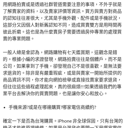
用網路拍賣或是透過社群管道需要注意的事項，不外乎就是
了解賣家的資料，以及賣家評價等資訊。買方與賣方對商品
的認知往往差很大，尤其是手機外觀、配件或是手機狀況，
這部分又因個人對新舊認知不同，造成買賣雙方是用時間再
彼此折磨。這也是為什麼賣房子需要透過房仲專業的處理買
賣的專業問題。
一般人總是會認為，網路購物有七天鑑賞期，這觀念是錯
的。根據小編的求證發現，網路拍賣往往是個體戶，而不是
公司，如果拿到了手機，卻發現自己不是很喜歡，是無法要
求退貨的。除非是有嚴重瑕疵，或是與賣家一開始所提供的
商品資訊不同，你才能向網拍檢舉或直接找賣家要求退貨，
但往往這些過程處理起來，真的很麻煩!!!如果透過我們的專
業平台去解決你的買賣問題，也是讓你安心和放心。
手機來源?或是在哪邊購買?哪家電信商續約?
確定一下是否為台灣購買。iPhone 非全球保固，只有台灣的
機子才能進原場維修；如果是台灣貨也要問一下是哪家電信