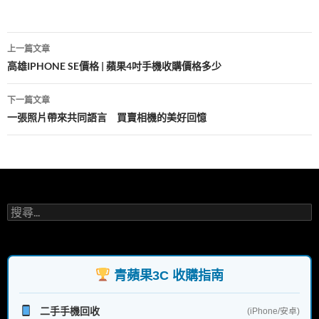
o
t
r
o
文
k
上一篇文章
章
高雄IPHONE SE價格 | 蘋果4吋手機收購價格多少
導
下一篇文章
覽
一張照片帶來共同語言 買賣相機的美好回憶
搜
尋
關
鍵
字:
青蘋果3C 收購指南
二手手機回收
(iPhone/安卓)