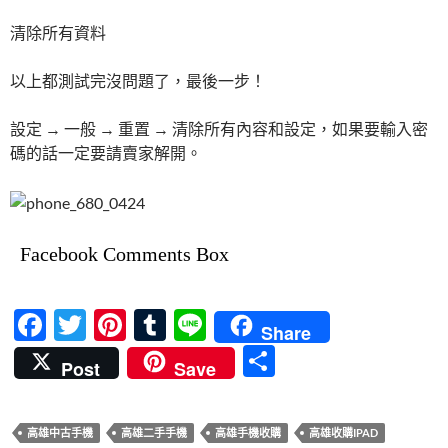
清除所有資料
以上都測試完沒問題了，最後一步！
設定 → 一般 → 重置 → 清除所有內容和設定，如果要輸入密
碼的話一定要請賣家解開。
Facebook Comments Box
F
T
Pi
T
Li
Share
ac
w
nt
u
n
分
Post
Save
e
itt
er
m
e
享
b
er
es
bl
高雄中古手機
高雄二手手機
高雄手機收購
高雄收購IPAD