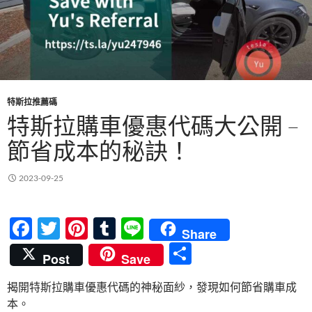
特斯拉推薦碼
特斯拉購車優惠代碼大公開 –
節省成本的秘訣！
2023-09-25
F
T
Pi
T
Li
Share
ac
w
nt
u
n
分
Post
Save
e
itt
er
m
e
享
揭開特斯拉購車優惠代碼的神秘面紗，發現如何節省購車成
b
er
es
bl
本。