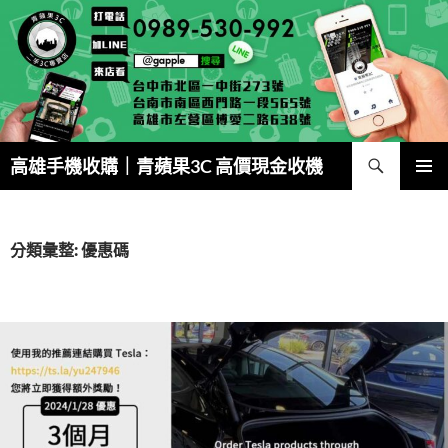
跳
至
主
要
內
容
搜
高雄手機收購｜青蘋果3C 高價現金收機
尋
主要選單
分類彙整: 優惠碼