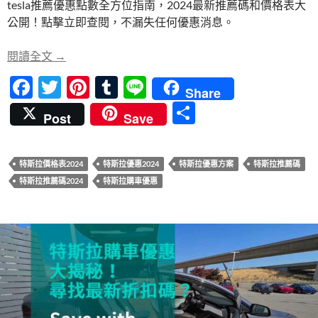
tesla推薦優惠點數全方位指南，2024最新推薦碼和價格表大
b
er
es
bl
公開！點擊立即查閱，不漏失任何優惠消息。
o
t
r
o
tesla推薦優惠點數全方位指南：2024最新推薦碼
閱讀全文
→
k
F
T
Pi
T
Li
Share
ac
w
nt
u
n
分
Post
Save
e
itt
er
m
e
享
b
er
es
bl
特斯拉價格表2024
特斯拉優惠2024
特斯拉優惠方案
特斯拉推薦碼
o
t
r
特斯拉推薦碼2024
特斯拉購車優惠
o
k