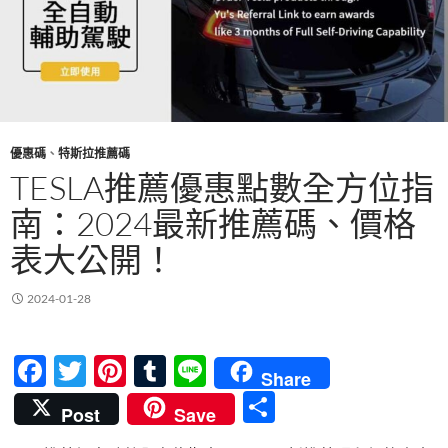
優惠碼
、
特斯拉推薦碼
TESLA推薦優惠點數全方位指
南：2024最新推薦碼、價格
表大公開！
2024-01-28
F
T
Pi
T
Li
Share
ac
w
nt
u
n
分
Post
Save
e
itt
er
m
e
享