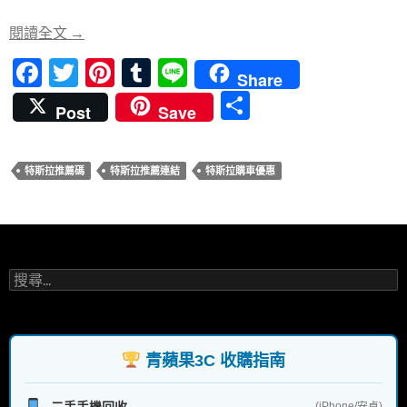
o
t
r
o
特斯拉購車優惠代碼大公開 – 節省成本的秘訣！
閱讀全文
→
k
F
T
Pi
T
Li
Share
ac
w
nt
u
n
分
Post
Save
e
itt
er
m
e
享
b
er
es
bl
特斯拉推薦碼
特斯拉推薦連結
特斯拉購車優惠
o
t
r
o
k
搜
尋
關
鍵
字:
青蘋果3C 收購指南
二手手機回收
(iPhone/安卓)