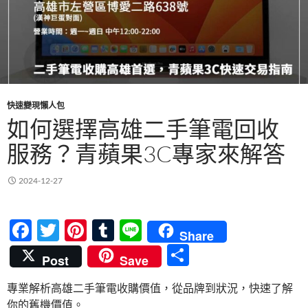
快速變現懶人包
如何選擇高雄二手筆電回收
服務？青蘋果3C專家來解答
2024-12-27
F
T
Pi
T
Li
Share
ac
w
nt
u
n
分
Post
Save
e
itt
er
m
e
享
專業解析高雄二手筆電收購價值，從品牌到狀況，快速了解
b
er
es
bl
你的舊機價值。