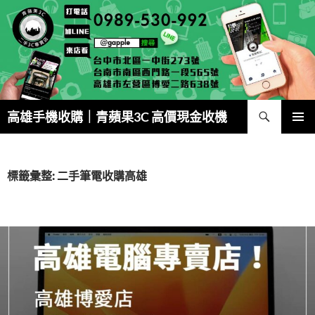
跳
至
主
要
內
容
搜
高雄手機收購｜青蘋果3C 高價現金收機
尋
主要選單
標籤彙整: 二手筆電收購高雄