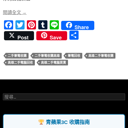
o
t
r
o
如何選擇高雄二手筆電回收服務？青蘋果3C專家來
閱讀全文
→
k
F
T
Pi
T
Li
Share
ac
w
nt
u
n
分
Post
Save
e
itt
er
m
e
享
b
er
es
bl
二手筆電收購
二手筆電收購高雄
筆電回收
高雄二手筆電收購
o
t
r
高雄二手電腦回收
高雄二手電腦買賣
o
k
搜
尋
關
鍵
字:
青蘋果3C 收購指南