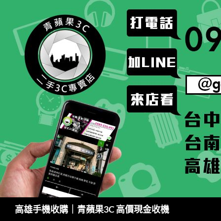
跳
至
主
要
內
容
搜
高雄手機收購｜青蘋果3C 高價現金收機
尋