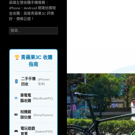
高雄左營收購手機推薦｜
iPhone、Android 現場估價現
金收購｜高雄青蘋果3C 評價
好、價格公道！
搜
尋
關
鍵
字:
青蘋果3C 收購
指南
二手手機
(iPhone/
回收
安卓)
筆電電
(MacBook/PC)
腦收購
相機鏡
(Sony/Canon)
頭估價
電玩遊戲
(Switch/PS5)
買賣