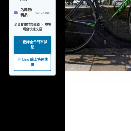
名牌包/
(LV/Chanel)
精品
全台實體門市連鎖 ． 現場
現金快速交易
查詢全台門市據
點
Line 線上快速估
價