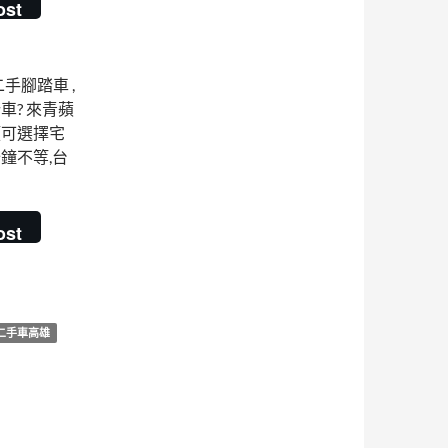
ost
 二手腳踏車 ,
車? 來青蘋
類可選擇宅
分鐘不等,台
手腳踏車 | 哪裏有在賣二手GIANT腳踏車?
ost
二手車高雄