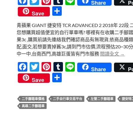
F
T
Pi
T
Li
Share
P
ac
w
nt
u
n
分
Save
e
itt
er
m
e
享
青蘋果 GIANT 捷安特 TCR ADVANCED 2 2018年 22段
b
er
es
bl
您想購買超值便宜的自行單車嗎? 哪裡有在收購二手腳踏
o
t
r
果3c ,購買前請先連絡我們確認商品有無現貨,依商品種
o
配,面交,若想要賣掉舊3c,請到門市估價,流程預估20~30
高雄二
中一中,台南西門,高雄巨蛋皆有門市服務
閱讀全文
→
k
F
T
Pi
T
Li
Share
P
ac
w
nt
u
n
分
Save
e
itt
er
m
e
享
b
er
es
bl
二手腳踏車價格
二手自行車交易平台
左營二手腳踏車
捷安特
o
t
r
高雄二手腳踏車
o
k