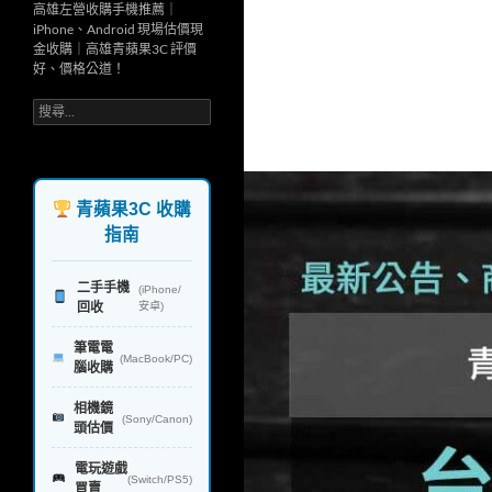
高雄左營收購手機推薦｜
iPhone、Android 現場估價現
金收購｜高雄青蘋果3C 評價
好、價格公道！
搜
尋
關
鍵
字:
青蘋果3C 收購
指南
二手手機
(iPhone/
回收
安卓)
筆電電
(MacBook/PC)
腦收購
相機鏡
(Sony/Canon)
頭估價
電玩遊戲
(Switch/PS5)
買賣