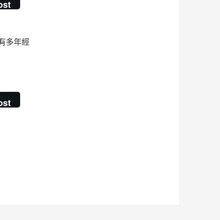
ost
有多年經
驗，公道評估
ost