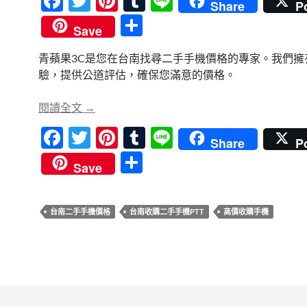
F
T
Pi
T
Li
Share
P
ac
w
nt
u
n
分
Save
e
itt
er
m
e
享
青蘋果3C是您在台南找尋二手手機價格的專家。我們擁
b
er
es
bl
驗，提供公道評估，確保您滿意的價格。
o
t
r
o
青蘋果3C – 台南二手手機價格專家，多年經
閱讀全文
→
k
F
T
Pi
T
Li
Share
P
ac
w
nt
u
n
分
Save
e
itt
er
m
e
享
b
er
es
bl
台南二手手機價格
台南收購二手手機PTT
高價收購手機
o
t
r
o
k