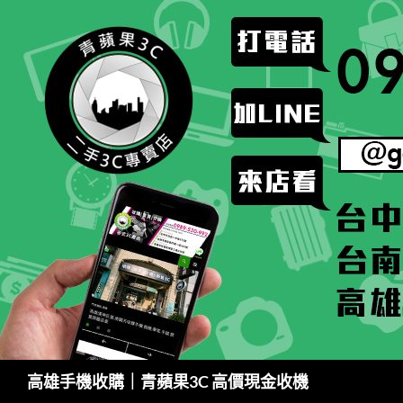
跳
至
主
要
內
容
搜
高雄手機收購｜青蘋果3C 高價現金收機
尋