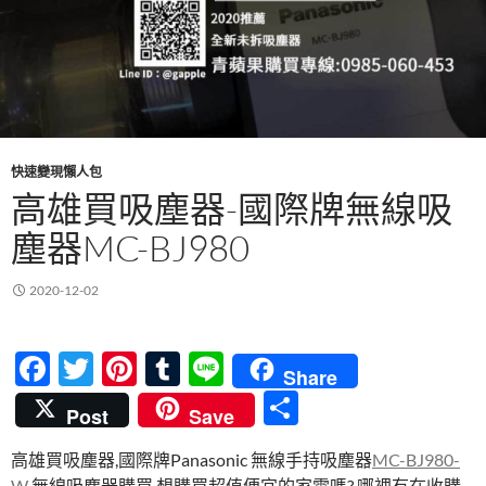
快速變現懶人包
高雄買吸塵器-國際牌無線吸
塵器MC-BJ980
2020-12-02
F
T
Pi
T
Li
Share
ac
w
nt
u
n
分
Post
Save
e
itt
er
m
e
享
高雄買吸塵器,國際牌Panasonic 無線手持吸塵器
MC-BJ980-
b
er
es
bl
W
,無線吸塵器購買,想購買超值便宜的家電嗎? 哪裡有在收購