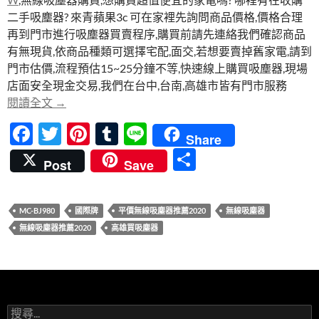
o
t
r
二手吸塵器? 來青蘋果3c 可在家裡先詢問商品價格,價格合理
o
再到門市進行吸塵器買賣程序,購買前請先連絡我們確認商品
有無現貨,依商品種類可選擇宅配,面交,若想要賣掉舊家電,請到
k
門市估價,流程預估15~25分鐘不等,快速線上購買吸塵器,現場
店面安全現金交易,我們在台中,台南,高雄市皆有門市服務
高雄買吸塵器-國際牌無線吸塵器MC-BJ980
閱讀全文
→
F
T
Pi
T
Li
Share
ac
w
nt
u
n
分
Post
Save
e
itt
er
m
e
享
b
er
es
bl
MC-BJ980
國際牌
平價無線吸塵器推薦2020
無線吸塵器
o
t
r
無線吸塵器推薦2020
高雄買吸塵器
o
k
搜