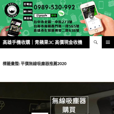
跳
至
主
要
內
容
搜
高雄手機收購｜青蘋果3C 高價現金收機
尋
主要選單
標籤彙整: 平價無線吸塵器推薦2020