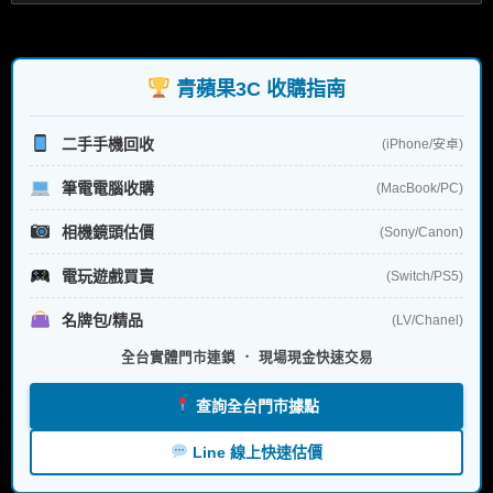
尋
關
鍵
字:
青蘋果3C 收購指南
二手手機回收
(iPhone/安卓)
筆電電腦收購
(MacBook/PC)
相機鏡頭估價
(Sony/Canon)
電玩遊戲買賣
(Switch/PS5)
名牌包/精品
(LV/Chanel)
全台實體門市連鎖 ． 現場現金快速交易
查詢全台門市據點
Line 線上快速估價