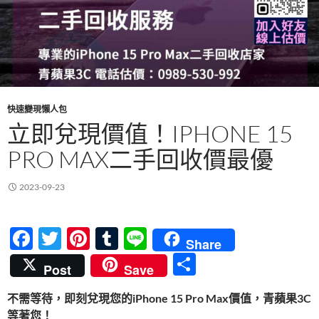
快速變現懶人包
立即兌現價值！IPHONE 15
PRO MAX二手回收價最優
2023-09-23
F
T
Pi
T
Li
Share
ac
w
nt
u
n
分
Post
Save
e
itt
er
m
e
享
不需等待，即刻兌現您的iPhone 15 Pro Max價值，青蘋果3C
b
er
es
bl
等著您！