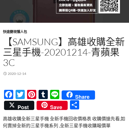
快速變現懶人包
【SAMSUNG】高雄收購全新
三星手機-20201214-青蘋果
3C
2020-12-14
F
T
Pi
T
Li
Share
ac
w
nt
u
n
分
Post
Save
e
itt
er
m
e
享
高雄收購全新三星手機 全新手機回收價格表 收購價搶先看,如
b
er
es
bl
何賣掉全新的三星手機系列 ,全新三星手機收購報價單