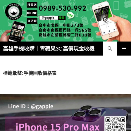
跳
至
主
要
內
容
搜
高雄手機收購｜青蘋果3C 高價現金收機
尋
主要選單
標籤彙整: 手機回收價格表