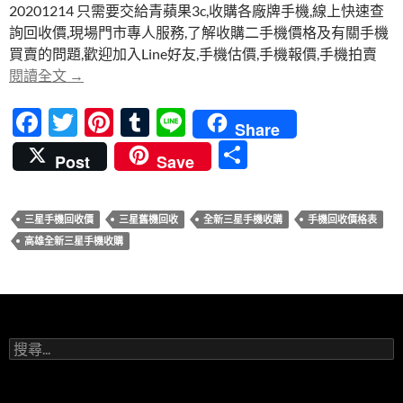
o
t
r
20201214 只需要交給青蘋果3c,收購各廠牌手機,線上快速查
o
詢回收價,現場門市專人服務,了解收購二手機價格及有關手機
買賣的問題,歡迎加入Line好友,手機估價,手機報價,手機拍賣
k
【SAMSUNG】高雄收購全新三星手機-20201214-青
閱讀全文
→
F
T
Pi
T
Li
Share
ac
w
nt
u
n
分
Post
Save
e
itt
er
m
e
享
b
er
es
bl
三星手機回收價
三星舊機回收
全新三星手機收購
手機回收價格表
o
t
r
高雄全新三星手機收購
o
k
搜
尋
關
鍵