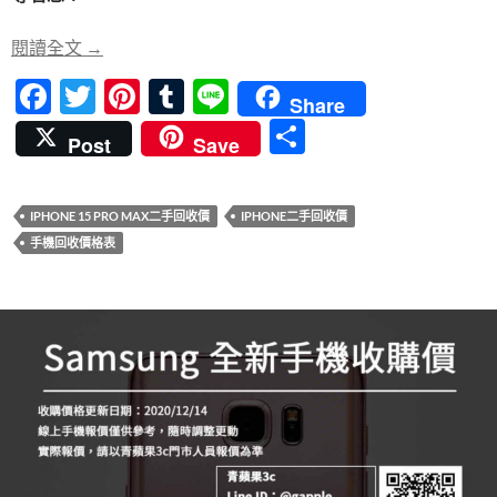
o
t
r
o
立即兌現價值！iPhone 15 Pro Max二手回收價最優
閱讀全文
→
k
F
T
Pi
T
Li
Share
ac
w
nt
u
n
分
Post
Save
e
itt
er
m
e
享
b
er
es
bl
IPHONE 15 PRO MAX二手回收價
IPHONE二手回收價
o
t
r
手機回收價格表
o
k