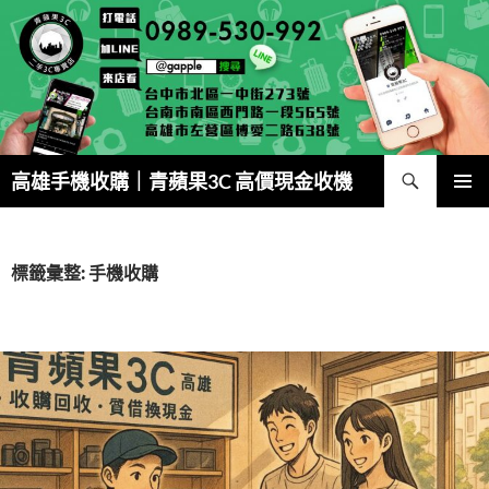
跳
至
主
要
內
容
搜
高雄手機收購｜青蘋果3C 高價現金收機
尋
主要選單
標籤彙整: 手機收購