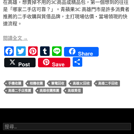
在高雄，想賣掉不用的3C商品或精品包，第一個想到的往往
b
er
es
bl
是「哪家二手店可靠？」。青蘋果3C 高雄門市是許多消費者
o
t
r
推薦的二手收購與質借品牌，主打現場估價・當場領現的快
o
速流程。
k
高雄二手店推薦｜青蘋果3C 現場估價・當場領現的
閱讀全文
→
F
T
Pi
T
Li
Share
ac
w
nt
u
n
分
Post
Save
e
itt
er
m
e
享
b
er
es
bl
手機收購
相機收購
筆電回收
高雄3C回收
高雄二手回收
o
t
r
高雄二手店推薦
高雄收購推薦
高雄質借
o
k
搜
尋