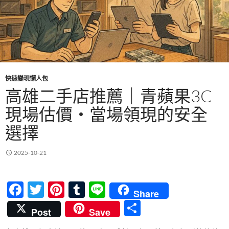
快速變現懶人包
高雄二手店推薦｜青蘋果3C
現場估價・當場領現的安全
選擇
2025-10-21
F
T
Pi
T
Li
Share
ac
w
nt
u
n
分
Post
Save
e
itt
er
m
e
享