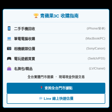
關
鍵
字:
青蘋果3C 收購指南
二手手機回收
(iPhone/安卓)
筆電電腦收購
(MacBook/PC)
相機鏡頭估價
(Sony/Canon)
電玩遊戲買賣
(Switch/PS5)
名牌包/精品
(LV/Chanel)
全台實體門市連鎖 ． 現場現金快速交易
查詢全台門市據點
Line 線上快速估價