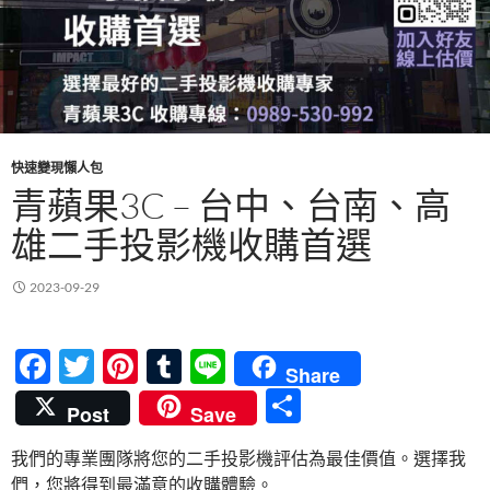
快速變現懶人包
青蘋果3C – 台中、台南、高
雄二手投影機收購首選
2023-09-29
F
T
Pi
T
Li
Share
ac
w
nt
u
n
分
Post
Save
e
itt
er
m
e
享
我們的專業團隊將您的二手投影機評估為最佳價值。選擇我
b
er
es
bl
們，您將得到最滿意的收購體驗。