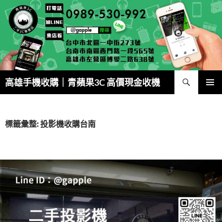
跳
至
主
要
內
容
搜
高雄手機收購｜青蘋果3C 高價現金收機
尋
主要選單
標籤彙整: 投影機收購台南