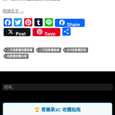
o
t
r
o
青蘋果3C – 台中、台南、高雄二手投影機收購首選
閱讀全文
→
k
F
T
Pi
T
Li
Share
ac
w
nt
u
n
分
Post
Save
e
itt
er
m
e
享
b
er
es
bl
二手投影機收購推薦
二手投影機高雄
台中投影機回收
o
t
r
投影機收購台南
o
k
搜
尋
關
鍵
字:
青蘋果3C 收購指南