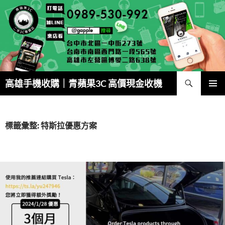
跳
至
主
要
內
容
搜
高雄手機收購｜青蘋果3C 高價現金收機
尋
主要選單
標籤彙整: 特斯拉優惠方案