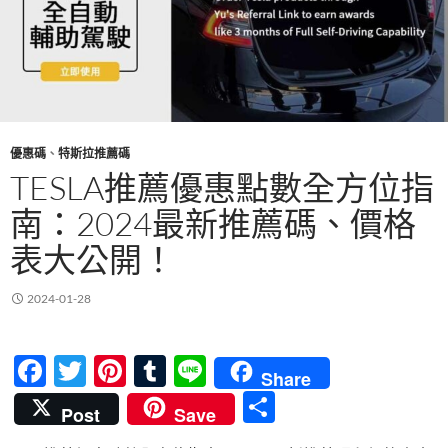
優惠碼
、
特斯拉推薦碼
TESLA推薦優惠點數全方位指
南：2024最新推薦碼、價格
表大公開！
2024-01-28
F
T
Pi
T
Li
Share
ac
w
nt
u
n
分
Post
Save
e
itt
er
m
e
享