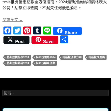
tesla推薦優惠點數全方位指南，2024最新推薦碼和價格表大
b
er
es
bl
公開！點擊立即查閱，不漏失任何優惠消息。
o
t
r
o
tesla推薦優惠點數全方位指南：2024最新推薦碼
閱讀全文
→
k
F
T
Pi
T
Li
Share
ac
w
nt
u
n
分
Post
Save
e
itt
er
m
e
享
b
er
es
bl
特斯拉價格表2024
特斯拉優惠2024
特斯拉優惠方案
特斯拉推薦碼
o
t
r
特斯拉推薦碼2024
特斯拉購車優惠
o
k
搜
尋
關
鍵
字: