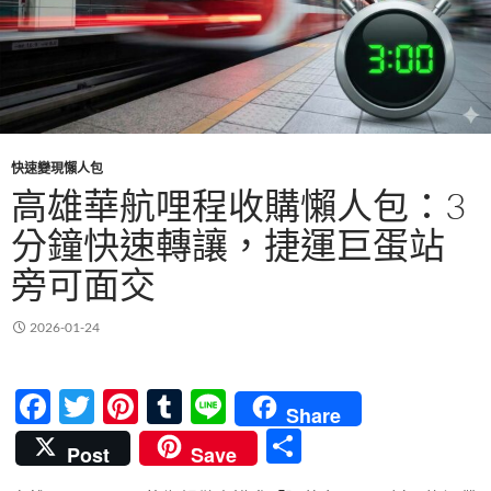
快速變現懶人包
高雄華航哩程收購懶人包：3
分鐘快速轉讓，捷運巨蛋站
旁可面交
2026-01-24
F
T
Pi
T
Li
Share
ac
w
nt
u
n
分
Post
Save
e
itt
er
m
e
享