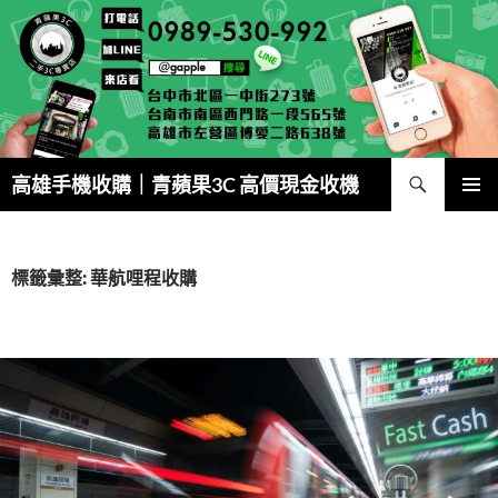
跳
至
主
要
內
容
搜
高雄手機收購｜青蘋果3C 高價現金收機
尋
主要選單
標籤彙整: 華航哩程收購