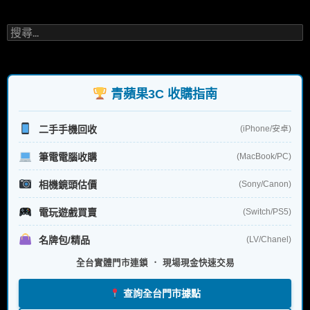
搜
尋
關
鍵
字:
青蘋果3C 收購指南
二手手機回收
(iPhone/安卓)
筆電電腦收購
(MacBook/PC)
相機鏡頭估價
(Sony/Canon)
電玩遊戲買賣
(Switch/PS5)
名牌包/精品
(LV/Chanel)
全台實體門市連鎖 ． 現場現金快速交易
查詢全台門市據點