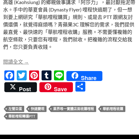
高雄 (Kaohsiung) 的鄉親做事講求「阿莎力」，最討厭拖泥帶
b
er
es
bl
水。手中的華夏會員 (Dynasty Flyer) 哩程快過期了，但一想
o
t
r
到要上網研究「華航哩程購買」規則、或是去 PTT 跟網友討
o
價還價，就覺得麻煩嗎？青蘋果3C 理解您的需求，我們提供
最直覺、最快速的「華航哩程收購」服務。不需要懂複雜的
k
航空條款，只要您有哩程，我們就收。把複雜的流程交給我
們，您只要負責收錢。
高雄華航哩程收購懶人包：3分鐘快速轉讓，捷運巨
閱讀全文
→
F
T
Pi
T
Li
Share
ac
w
nt
u
n
分
Post
Save
e
itt
er
m
e
享
b
er
es
bl
左營巨蛋
快速變現
業界唯一實體店面收購哩程
華航哩程收購
o
t
r
華航哩程轉讓PTT
o
k