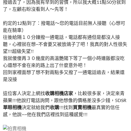
撥過去了，因為我有早到的習慣，所以我大概11點50分就到
了，左顧右盼沒看到人～先等！
約定的12點到了：撥電話～您的電話目前無人接聽（心想可
能在騎車）
往後給隔１０分鐘撥一通電話，電話都有通但是都沒人接
聽，心裡就在想~不會要又被放鴿子了吧！我真的對人性很失
望!!!超級失望!!
我就傻傻再３０幾度的高溫艷陽下等了一個小時連飯都沒吃
心還想不會在來的路上出了什麼意外吧！
回到家裡面想了想不對兩點多又撥了一通電話過去，結果還
是沒接
這位客人決定上網找
收購相機店家
，比較很多家，決定來青
蘋果!!!他說打電話詢問，跟他想像的價格差沒多少錢，5DSR
單眼相機
決定就給我們
收購
!!!找到
買賣相機
最真實的信任
感，他說~~他在我們店裡找到這種感覺!!!