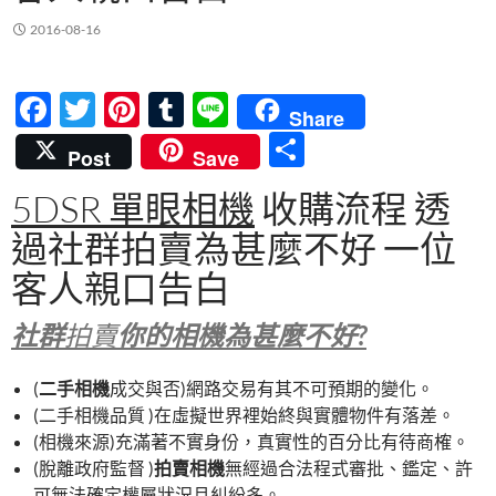
2016-08-16
F
T
Pi
T
Li
Share
ac
w
nt
u
n
分
Post
Save
e
itt
er
m
e
享
5DSR 單眼相機
收購流程 透
b
er
es
bl
過社群拍賣為甚麼不好 一位
o
t
r
o
客人親口告白
k
社群
拍賣
你的相機為甚麼不好?
(
二手相機
成交與否)網路交易有其不可預期的變化。
(二手相機品質 )在虛擬世界裡始終與實體物件有落差。
(相機來源)充滿著不實身份，真實性的百分比有待商榷。
(脫離政府監督 )
拍賣相機
無經過合法程式審批、鑑定、許
可無法確定權屬狀況且糾紛多。