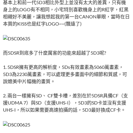
基本上和前一代5D3相比外型上並沒有太大的差異，只有機
身上的LOGO有不相同，小宅特別喜歡機身上的R紅字，紅黑
相襯好不美麗，讓我想起我的第一台CANON單眼，當時在日
本買的KISS也是紅字LOGO~~(飄遠了)
而5DSR到底多了什麼厲害的功能來超越了5D3呢?
1. 5DSR擁有更高的解析度，5Ds有效畫素為5060萬畫素，
5D3為2230萬畫素，可以處理更多畫面中的細節和質感，可
說媲美中片幅機的畫質。
2. 兩台一樣擁有SD、 CF雙卡槽，差別在於5DSR具備CF（支
援UDMA 7）與SD（支援UHS-I），5D3的SD卡並沒有支援
UHS-I，所以如果需要高速拍攝的話，5D3最好換成CF卡。