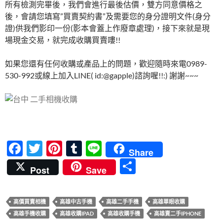
所有檢測完畢後，我們會進行最後估價，雙方同意價格之
後，會請您填寫”買賣契約書”及需要您的身分證明文件(身分
證)供我們影印一份(影本會蓋上作廢章處理)，接下來就是現
場現金交易，就完成收購買賣嘍!!
如果您還有任何收購或產品上的問題，歡迎隨時來電0989-
530-992或線上加入LINE( id:@gapple)諮詢喔!!:) 謝謝~~~
F
T
Pi
T
Li
Share
ac
w
nt
u
n
分
Post
Save
e
itt
er
m
e
享
b
er
es
bl
高價買賣相機
高雄中古手機
高雄二手手機
高雄單眼收購
o
t
r
高雄手機收購
高雄收購IPAD
高雄收購手機
高雄賣二手IPHONE