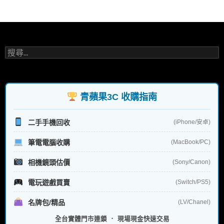
o
k
搜
尋
關
鍵
字:
青蘋果3C 收購指南
二手手機回收
(iPhone/安卓)
筆電電腦收購
(MacBook/PC)
相機鏡頭估價
(Sony/Canon)
電玩遊戲買賣
(Switch/PS5)
名牌包/精品
(LV/Chanel)
全台實體門市連鎖 ． 現場現金快速交易