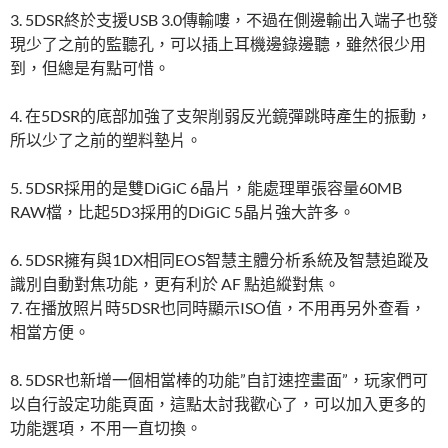
3. 5DSR終於支援USB 3.0傳輸嘍，不過在側邊輸出入端子也發
現少了之前的監聽孔，可以插上耳機邊錄邊聽，雖然很少用
到，但總是有點可惜。
4. 在5DSR的底部加強了支架削弱反光鏡彈跳時產生的振動，
所以少了之前的塑料墊片。
5. 5DSR採用的是雙DiGiC 6晶片，能處理單張容量60MB
RAW檔，比起5D3採用的DiGiC 5晶片強大許多。
6. 5DSR擁有與1DX相同EOS智慧主體分析系統及智慧追蹤及
識別自動對焦功能，更有利於 AF 點追縱對焦。
7. 在播放照片時5DSR也同時顯示ISO值，不用再另外查看，
相當方便。
8. 5DSR也新增一個相當棒的功能”自訂速控畫面”，玩家們可
以自行設定功能頁面，這點太討我歡心了，可以加入更多的
功能選項，不用一直切換。