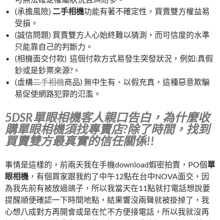
(承擔風險)
二手相機
功能有著不確定性，買賣雙方權益易
受損。
(誠信問題) 買賣雙方人心始終難以猜測，而可信度的水準
只能靠自己的判斷力。
(相機面交付款) 這個付款方式易發生突發狀況，例如:真假
鈔或是鈔票來源?。
(虛構
二手相機
商品) 無中生有、以假充真，這種惡意欺騙
易促使網路犯罪的氾濫。
5DSR單眼相機客人親口告白，為什麼收
購單眼相機須找專賣店?除了時間，找到
買賣雙方最真實的信任關係!!
事情是這樣的，前兩天我在手機download蝦密拍賣，PO個
單
眼相機
，有個買家跟我約了中午12點在台中NOVA面交，因
為我先前有被放過鴿子，所以我當天在11點就打電話想說要
提醒順便確認一下時間地點，結果響沒兩聲就被掛掉了，我
心想八成對方再開會或是在忙不方便接電話，所以我就沒再