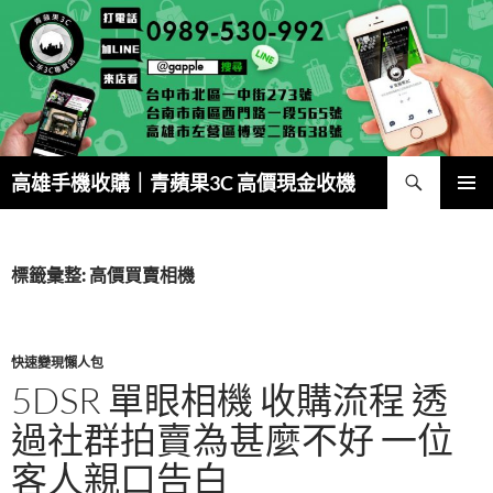
跳
至
主
要
內
容
搜
高雄手機收購｜青蘋果3C 高價現金收機
尋
主要選單
標籤彙整: 高價買賣相機
快速變現懶人包
5DSR 單眼相機 收購流程 透
過社群拍賣為甚麼不好 一位
客人親口告白