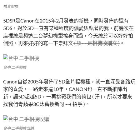
拍賣相機
5DSR是Canon在2015年2月發表的新機，同時發佈的還有
5DS，對於5D一直有某種程度的偏愛與執著的我，前幾次在
店裡總是與這二台夢幻機型擦身而過，今天總於可以好好拍
個照，再來好好的寫一下祟拜文
( 誤~~是
相機收購
文 )
。
台中 二手相機
Canon自從2005年發佈了5D全片幅機種，就一直深受各路玩
家的喜愛，一路走來這10年，CANON也一直不斷推陳出
新，讓5D超越5D，一再挑戰我們的荷包 ( 汗 )，所以才要來
找我們青蘋果3C汰舊換新呀~~( 招手 )。
台中 二手相機收購