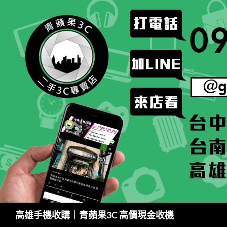
跳
至
主
要
內
容
搜
高雄手機收購｜青蘋果3C 高價現金收機
尋