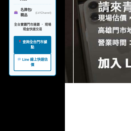
名牌包/
(LV/Chanel)
精品
全台實體門市連鎖 ． 現場
現金快速交易
查詢全台門市據
點
Line 線上快速估
價