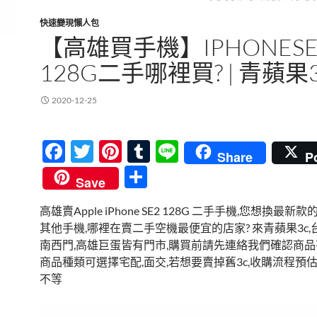
快速變現懶人包
【高雄買手機】IPHONESE
128G二手哪裡買? | 青蘋果
2020-12-25
F
T
Pi
T
Li
Share
P
ac
w
nt
u
n
分
Save
e
itt
er
m
e
享
高雄賣Apple iPhone SE2 128G 二手手機,您想換最新款的
b
er
es
bl
其他手機,哪裡在賣二手空機最便宜的店家? 來青蘋果3c,
o
t
r
南西門,高雄巨蛋皆有門市,購買前請先連絡我們確認商品
o
商品種類可選擇宅配,面交,若想要賣掉舊3c,收購流程預估在
不等
k