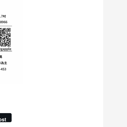
 青蘋果3c
ost