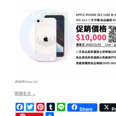
高雄買iPhone SE2
【高雄買手機】iPhoneSE2 128G二手哪裡買? |
閱讀全文
→
F
T
Pi
T
Li
Share
P
ac
w
nt
u
n