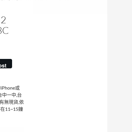
2
3C
ost
iPhone或
台中一中,台
有無現貨,依
11~15鐘