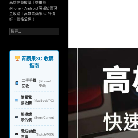
高雄左營收購手機推薦｜
iPhone、Android 現場估價現
金收購｜高雄青蘋果3C 評價
好、價格公道！
搜
尋
關
鍵
字:
青蘋果3C 收購
指南
二手手機
(iPhone/
回收
安卓)
筆電電
(MacBook/PC)
腦收購
相機鏡
(Sony/Canon)
頭估價
電玩遊戲
(Switch/PS5)
買賣