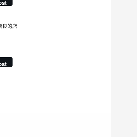
ost
優良的店
鍵
ost