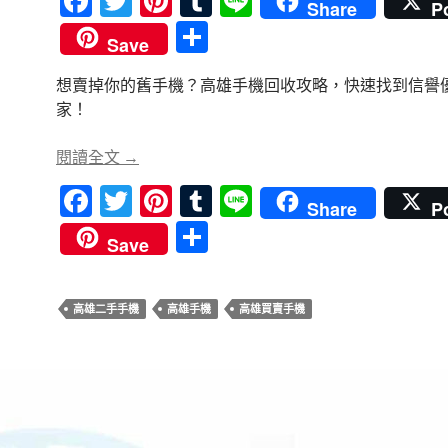
F
T
Pi
T
Li
Share
P
ac
w
nt
u
n
分
Save
e
itt
er
m
e
享
想賣掉你的舊手機？高雄手機回收攻略，快速找到信譽
b
er
es
bl
家！
o
t
r
o
高雄手機回收價格怎麼算？影響估價的4大關
閱讀全文
→
k
F
T
Pi
T
Li
Share
P
ac
w
nt
u
n
分
Save
e
itt
er
m
e
享
b
er
es
bl
高雄二手手機
高雄手機
高雄買賣手機
o
t
r
o
k