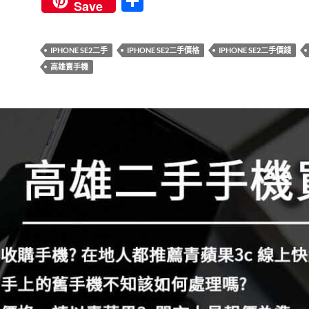
分
Save
e
itt
er
m
e
享
b
er
es
bl
IPHONE SE2二手
IPHONE SE2二手價格
IPHONE SE2二手價錢
o
t
r
高雄賣手機
o
k