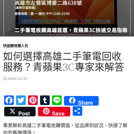
快速變現懶人包
如何選擇高雄二手筆電回收
服務？青蘋果3C專家來解答
2024-12-27
F
T
Pi
T
Li
Share
ac
w
nt
u
n
分
Post
Save
e
itt
er
m
e
享
專業解析高雄二手筆電收購價值，從品牌到狀況，快速了解
b
er
es
bl
你的舊機價值。