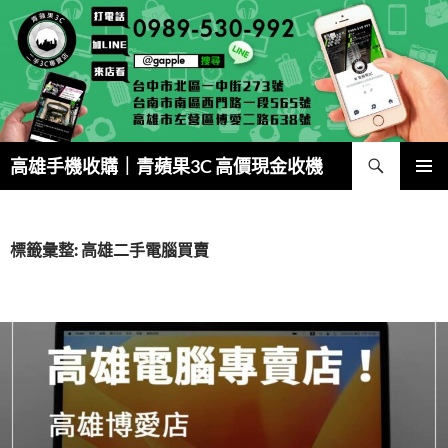
跳
至
主
要
內
容
搜
高雄手機收購｜青蘋果3C 高價現金收機
尋
主要選單
標籤彙整: 高雄二手電腦買賣