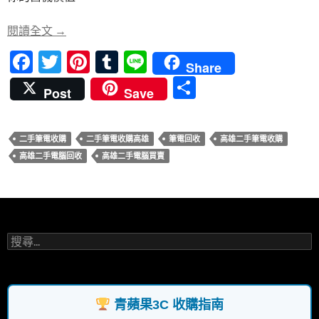
o
t
r
o
如何選擇高雄二手筆電回收服務？青蘋果3C專家來
閱讀全文
→
k
F
T
Pi
T
Li
Share
ac
w
nt
u
n
分
Post
Save
e
itt
er
m
e
享
b
er
es
bl
二手筆電收購
二手筆電收購高雄
筆電回收
高雄二手筆電收購
o
t
r
高雄二手電腦回收
高雄二手電腦買賣
o
k
搜
尋
關
鍵
字:
青蘋果3C 收購指南