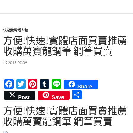
o
k
快速變現懶人包
方便!快速!實體店面買賣推薦
收購萬寶龍鋼筆 鋼筆買賣
2016-07-09
F
T
Pi
T
Li
Share
ac
w
nt
u
n
分
Post
Save
e
itt
er
m
e
享
方便!快速!實體店面買賣推薦
b
er
es
bl
收購萬寶龍鋼筆
鋼筆買賣
o
t
r
o