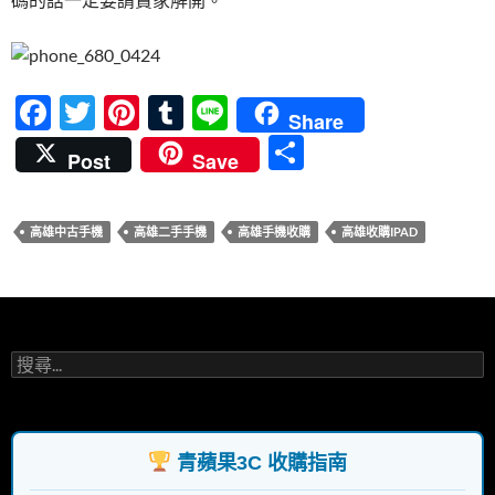
F
T
Pi
T
Li
Share
ac
w
nt
u
n
分
Post
Save
e
itt
er
m
e
享
b
er
es
bl
高雄中古手機
高雄二手手機
高雄手機收購
高雄收購IPAD
o
t
r
o
k
搜
尋
關
鍵
字:
青蘋果3C 收購指南