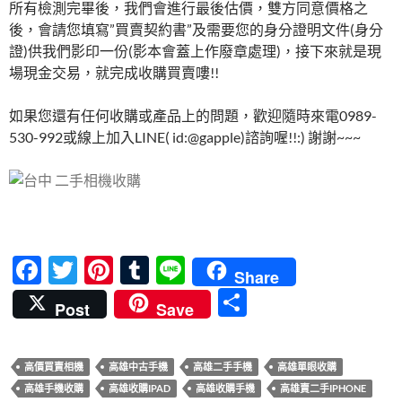
所有檢測完畢後，我們會進行最後估價，雙方同意價格之
後，會請您填寫”買賣契約書”及需要您的身分證明文件(身分
證)供我們影印一份(影本會蓋上作廢章處理)，接下來就是現
場現金交易，就完成收購買賣嘍!!
如果您還有任何收購或產品上的問題，歡迎隨時來電0989-
530-992或線上加入LINE( id:@gapple)諮詢喔!!:) 謝謝~~~
F
T
Pi
T
Li
Share
ac
w
nt
u
n
分
Post
Save
e
itt
er
m
e
享
b
er
es
bl
高價買賣相機
高雄中古手機
高雄二手手機
高雄單眼收購
o
t
r
高雄手機收購
高雄收購IPAD
高雄收購手機
高雄賣二手IPHONE