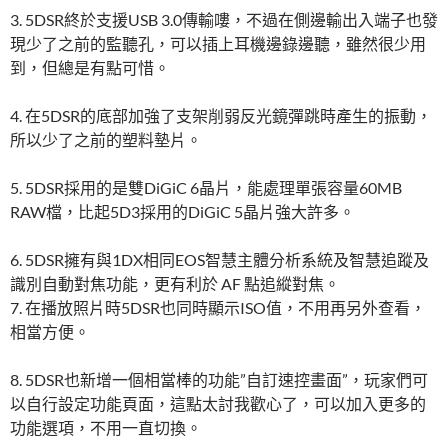
3. 5DSR終於支援USB 3.0傳輸嘍，不過在側邊輸出入端子也發
現少了之前的監聽孔，可以插上耳機邊錄邊聽，雖然很少用
到，但總是有點可惜。
4. 在5DSR的底部加強了支架削弱反光鏡彈跳時產生的振動，
所以少了之前的塑料墊片。
5. 5DSR採用的是雙DiGiC 6晶片，能處理單張容量60MB
RAW檔，比起5D3採用的DiGiC 5晶片強大許多。
6. 5DSR擁有與1DX相同EOS智慧主體分析系統及智慧追蹤及
識別自動對焦功能，更有利於 AF 點追縱對焦。
7. 在播放照片時5DSR也同時顯示ISO值，不用再另外查看，
相當方便。
8. 5DSR也新增一個相當棒的功能”自訂速控畫面”，玩家們可
以自行設定功能頁面，這點太討我歡心了，可以加入更多的
功能選項，不用一直切換。