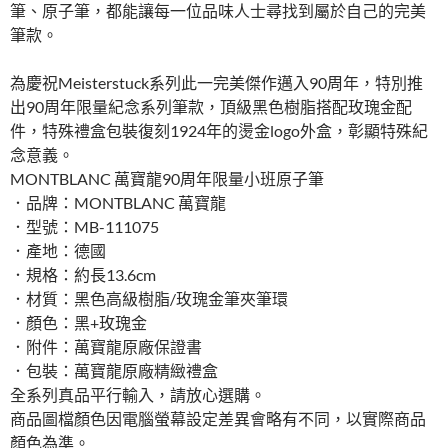
筆、原子筆，都能讓每一位品味人士尋找到屬於自己的完美
筆款。
為慶祝Meisterstuck系列此一完美傑作邁入90周年，特別推
出90周年限量紀念系列筆款，頂級黑色樹脂搭配玫瑰金配
件，特殊禮盒包裝復刻1924年的燙金logo外盒，彰顯特殊紀
念意義。
MONTBLANC 萬寶龍90周年限量小班原子筆
．品牌：MONTBLANC 萬寶龍
．型號：MB-111075
．產地：德國
．規格：約長13.6cm
．材質：黑色高級樹脂/玫瑰金筆夾筆環
．顏色：黑+玫瑰金
．附件：萬寶龍原廠保證書
．包裝：萬寶龍原廠精緻禮盒
全系列真品平行輸入，請放心選購。
商品圖檔顏色因電腦螢幕設定差異會略有不同，以實際商品
顏色為準。