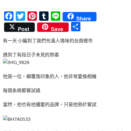
F
T
Pi
T
Li
Share
ac
w
nt
u
n
分
Post
Save
e
itt
er
m
e
享
有一天 小編到了我們充滿人情味的台南橙市
b
er
es
bl
o
t
r
遇到了有段日子未見的熟客
o
k
他是一位，顛覆我印象的人，他非常愛換相機
每個系統都嘗試過
當然，他也有他鍾愛的品牌，只是他熱於嘗試