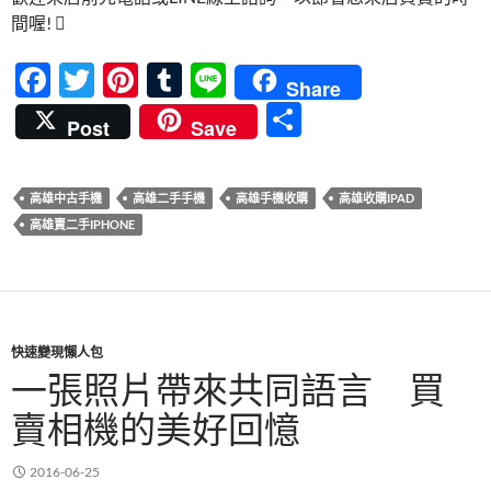
間喔! 
F
T
Pi
T
Li
Share
ac
w
nt
u
n
分
Post
Save
e
itt
er
m
e
享
b
er
es
bl
高雄中古手機
高雄二手手機
高雄手機收購
高雄收購IPAD
o
t
r
高雄賣二手IPHONE
o
k
快速變現懶人包
一張照片帶來共同語言 買
賣相機的美好回憶
2016-06-25