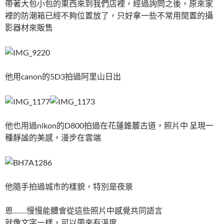
帶著大包小包的東西來到我們店裡，經過詢問之後，原來家
裡的防潮箱已經不夠位置放了，只好拿一些不常用閒置的攝
影器材來販售
他用canon的5D3拍過阿里山日出
他也用過nikon的D800拍過在花蓮錐麓古道，照片中 呈現一
種靜謐的美感，漫步在雲端
他隨手拍過城市的樣貌，特別是夜景
恩…….慢慢能體會從這些照片中感覺共同語言
就像文字一樣，可以帶來有溫度