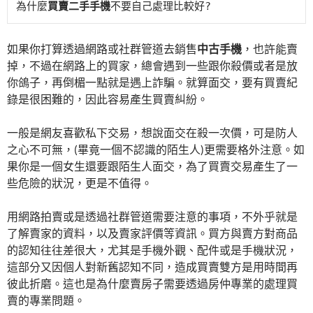
為什麼
買賣二手手機
不要自己處理比較好?
o
k
如果你打算透過網路或社群管道去銷售
中古手機
，也許能賣
掉，不過在網路上的買家，總會遇到一些跟你殺價或者是放
你鴿子，再倒楣一點就是遇上詐騙。就算面交，要有買賣紀
錄是很困難的，因此容易產生買賣糾紛。
一般是網友喜歡私下交易，想說面交在殺一次價，可是防人
之心不可無，(畢竟一個不認識的陌生人)更需要格外注意。如
果你是一個女生還要跟陌生人面交，為了買賣交易產生了一
些危險的狀況，更是不值得。
用網路拍賣或是透過社群管道需要注意的事項，不外乎就是
了解賣家的資料，以及賣家評價等資訊。買方與賣方對商品
的認知往往差很大，尤其是手機外觀、配件或是手機狀況，
這部分又因個人對新舊認知不同，造成買賣雙方是用時間再
彼此折磨。這也是為什麼賣房子需要透過房仲專業的處理買
賣的專業問題。