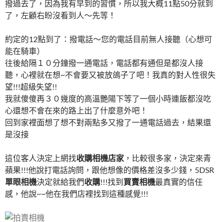
撥過去了，因為我有早到的習慣，所以我大概11點50分就到
了，左顧右盼沒看到人～先等！
約定的12點到了：撥電話～您的電話目前無人接聽（心想可
能在騎車）
往後給隔１０分鐘撥一通電話，電話都有通但是都沒人接
聽，心裡就在想~不會要又被放鴿子了吧！我真的對人性很失
望!!!超級失望!!
我就傻傻再３０幾度的高溫艷陽下等了一個小時連飯都沒吃
心還想不會在來的路上出了什麼意外吧！
回到家裡面想了想不對兩點多又撥了一通電話過去，結果還
是沒接
這位客人決定上網找
收購相機店家
，比較很多家，決定來青
蘋果!!!他說打電話詢問，跟他想像的價格差沒多少錢，5DSR
單眼相機
決定就給我們
收購
!!!找到
買賣相機
最真實的信任
感，他說~~他在我們店裡找到這種感覺!!!