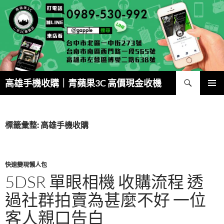
跳
至
主
要
內
容
搜
高雄手機收購｜青蘋果3C 高價現金收機
尋
主要選單
標籤彙整: 高雄手機收購
快速變現懶人包
5DSR 單眼相機 收購流程 透
過社群拍賣為甚麼不好 一位
客人親口告白