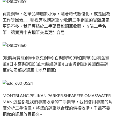
k
買賣鋼筆，名筆品牌屬於小眾，隨著時代數位化，或是因為
工作等因素…….哪裡有收購鋼筆???收購二手鋼筆的實體店家
更是不多，我們專精於二手萬寶龍鋼筆收購，收購二手名
筆，讓買賣中古鋼筆交易更加容易
(收購萬寶龍鋼筆)(派克鋼筆)(百樂鋼筆)(輝伯鋼筆)(百利金鋼
筆)(日本寫樂鋼筆)(並木蒔繪鋼筆)(白金牌鋼筆)(美國西華鋼
筆)(法國都彭鋼筆卡地亞鋼筆)
MONTBLANC.PELIKAN.PARKER.SHEAFFER.OMAS.WATER
MAN.這些都是我們專業收購的二手鋼筆，我們會用專業的角
度分析二手價值，將您的鋼筆以合理的價格收購，千萬不要
把你的鋼筆放置很久~