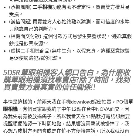
(承擔風險)
二手相機
功能有著不確定性，買賣雙方權益易
受損。
(誠信問題) 買賣雙方人心始終難以猜測，而可信度的水準
只能靠自己的判斷力。
(相機面交付款) 這個付款方式易發生突發狀況，例如:真假
鈔或是鈔票來源?。
(虛構
二手相機
商品) 無中生有、以假充真，這種惡意欺騙
易促使網路犯罪的氾濫。
5DSR單眼相機客人親口告白，為什麼收
購單眼相機須找專賣店?除了時間，找到
買賣雙方最真實的信任關係!!
事情是這樣的，前兩天我在手機download蝦密拍賣，PO個
單
眼相機
，有個買家跟我約了中午12點在台中NOVA面交，因
為我先前有被放過鴿子，所以我當天在11點就打電話想說要
提醒順便確認一下時間地點，結果響沒兩聲就被掛掉了，我
心想八成對方再開會或是在忙不方便接電話，所以我就沒再