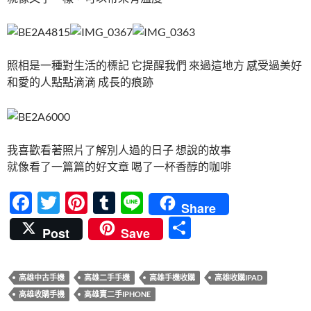
照相是一種對生活的標記 它提醒我們 來過這地方 感受過美好
和愛的人點點滴滴 成長的痕跡
我喜歡看著照片了解別人過的日子 想說的故事
就像看了一篇篇的好文章 喝了一杯香醇的咖啡
F
T
Pi
T
Li
Share
ac
w
nt
u
n
分
Post
Save
e
itt
er
m
e
享
b
er
es
bl
高雄中古手機
高雄二手手機
高雄手機收購
高雄收購IPAD
o
t
r
高雄收購手機
高雄賣二手IPHONE