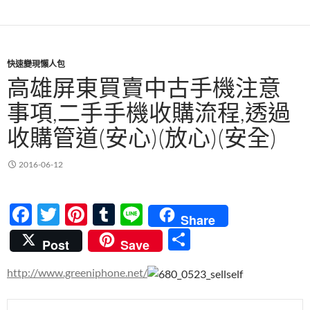
o
k
快速變現懶人包
高雄屏東買賣中古手機注意
事項,二手手機收購流程,透過
收購管道(安心)(放心)(安全)
2016-06-12
F
T
Pi
T
Li
Share
ac
w
nt
u
n
分
Post
Save
e
itt
er
m
e
享
http://www.greeniphone.net/
b
er
es
bl
o
t
r