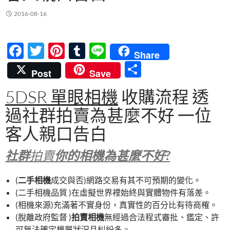
2016-08-16
F
T
Pi
T
Li
Share
ac
w
nt
u
n
分
Post
Save
e
itt
er
m
e
享
5DSR 單眼相機
收購流程 透
b
er
es
bl
過社群拍賣為甚麼不好 一位
o
t
r
o
客人親口告白
k
社群
拍賣
你的相機為甚麼不好?
(
二手相機
成交與否)網路交易有其不可預期的變化。
(二手相機品質 )在虛擬世界裡始終與實體物件有落差。
(相機來源)充滿著不實身份，真實性的百分比有待商榷。
(脫離政府監督 )
拍賣相機
無經過合法程式審批、鑑定、許
可無法確定權屬狀況且糾紛多。