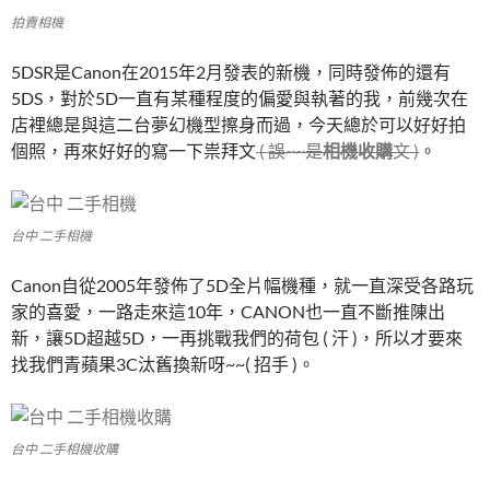
拍賣相機
5DSR是Canon在2015年2月發表的新機，同時發佈的還有
5DS，對於5D一直有某種程度的偏愛與執著的我，前幾次在
店裡總是與這二台夢幻機型擦身而過，今天總於可以好好拍
個照，再來好好的寫一下祟拜文
( 誤~~是
相機收購
文 )
。
台中 二手相機
Canon自從2005年發佈了5D全片幅機種，就一直深受各路玩
家的喜愛，一路走來這10年，CANON也一直不斷推陳出
新，讓5D超越5D，一再挑戰我們的荷包 ( 汗 )，所以才要來
找我們青蘋果3C汰舊換新呀~~( 招手 )。
台中 二手相機收購