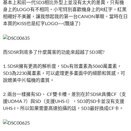
基本上和前一代5D3相比外型上並沒有太大的差異，只有機
身上的LOGO有不相同，小宅特別喜歡機身上的R紅字，紅黑
相襯好不美麗，讓我想起我的第一台CANON單眼，當時在日
本買的KISS也是紅字LOGO~~(飄遠了)
而5DSR到底多了什麼厲害的功能來超越了5D3呢?
1. 5DSR擁有更高的解析度，5Ds有效畫素為5060萬畫素，
5D3為2230萬畫素，可以處理更多畫面中的細節和質感，可
說媲美中片幅機的畫質。
2. 兩台一樣擁有SD、 CF雙卡槽，差別在於5DSR具備CF（支
援UDMA 7）與SD（支援UHS-I），5D3的SD卡並沒有支援
UHS-I，所以如果需要高速拍攝的話，5D3最好換成CF卡。