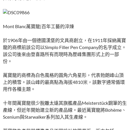
Mont Blanc萬寶龍|百年工藝的淬煉
於1906年由一個德國漢堡的文具商創立，在1911年採納萬寶
龍的商標前該公司以Simplo Filler Pen Company的名字成立。
該公司後來由登喜路所有而現時為歷峰集團形式上的一部
份。
萬寶龍的商標為白色風格的圓角六角星形，代表勃朗峰山頂
上的積雪。該山峰的最高點為海拔4810米，該數字通常偱環
用作各種主題。
十年間萬寶龍很少脫離太遠其旗艦產品Meisterstück鋼筆的生
產線，但近年開始建立新的產品線。最近萬寶龍將Bohème、
Scenium與Starwalker系列加入其生產線。