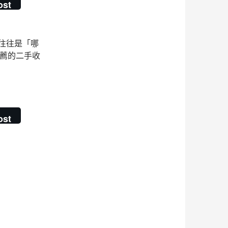
ost
往往是「哪
推薦的二手收
領現的安全選擇
ost