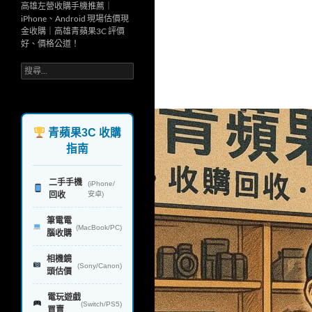
高雄左營收購手機推薦｜
iPhone、Android 現場估價現
金收購｜高雄青蘋果3C 評價
好、價格公道！
搜
尋
關
鍵
字:
青蘋果3C 收購
指南
二手手機
(iPhone/
回收
安卓)
筆電電
(MacBook/PC)
腦收購
相機鏡
(Sony/Canon)
頭估價
電玩遊戲
(Switch/PS5)
買賣