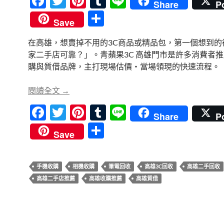
F
T
Pi
T
Li
Share
P
ac
w
nt
u
n
分
Save
e
itt
er
m
e
享
在高雄，想賣掉不用的3C商品或精品包，第一個想到的
b
er
es
bl
家二手店可靠？」。青蘋果3C 高雄門市是許多消費者
o
t
r
購與質借品牌，主打現場估價・當場領現的快速流程。
o
高雄二手店推薦｜青蘋果3C 現場估價・當場
閱讀全文
→
k
F
T
Pi
T
Li
Share
P
ac
w
nt
u
n
分
Save
e
itt
er
m
e
享
b
er
es
bl
手機收購
相機收購
筆電回收
高雄3C回收
高雄二手回收
o
t
r
高雄二手店推薦
高雄收購推薦
高雄質借
o
k