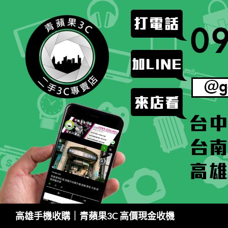
跳
至
主
要
內
容
搜
高雄手機收購｜青蘋果3C 高價現金收機
尋