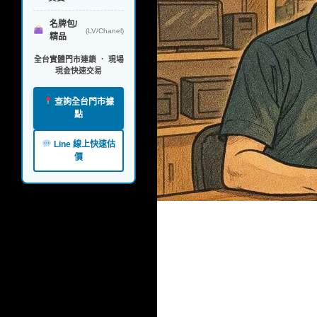
名牌包/
(LV/Chanel)
精品
全台實體門市連鎖 ． 現場
現金快速交易
查詢全台門市據
點
Line 線上快速估
價