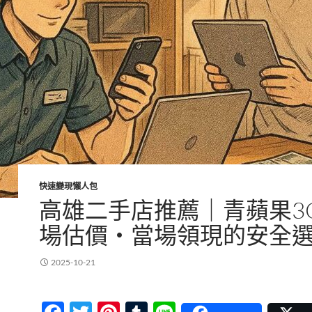
快速變現懶人包
高雄二手店推薦｜青蘋果3C
場估價・當場領現的安全
2025-10-21