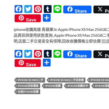
F
T
Pi
T
Li
Share
P
ac
w
nt
u
n
分
Save
e
itt
er
m
e
享
iphone收購高雄 青蘋果3c Apple iPhone XS Max 256
b
er
es
bl
品資訊與使用狀態查詢, Apple iPhone XS Max 256G
o
t
r
明,店面二手交易安全有保障,回收收購價格立即估價
閱
o
F
T
Pi
T
Li
k
Share
P
ac
w
nt
u
n
分
Save
e
itt
er
m
e
享
b
er
es
bl
IPHONE XS MAX二手
IPHONE XS MAX二手回收價
IPHONE XS 
o
t
r
IPHONE回收價格
IPHONE收購
IPHONE收購台中
IPHONE
o
台南IPHONE收購
k