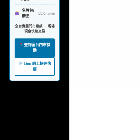
名牌包/
(LV/Chanel)
精品
全台實體門市連鎖 ． 現場
現金快速交易
查詢全台門市據
點
Line 線上快速估
價