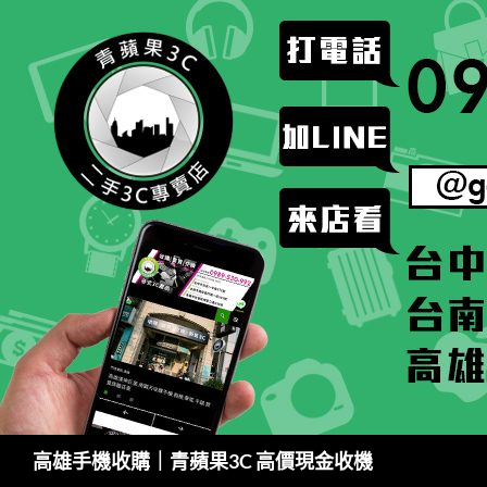
跳
至
主
要
內
容
搜
高雄手機收購｜青蘋果3C 高價現金收機
尋