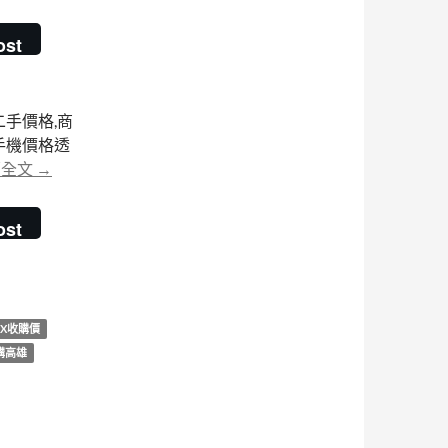
ost
GB二手價格,商
B二手機價格透
iPhone收購高雄 | Apple iPhone XS Max 256GB 二手價查
讀全文
→
ost
MAX收購價
收購高雄