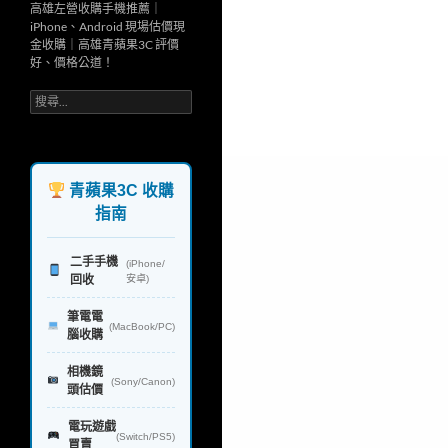
高雄左營收購手機推薦｜
iPhone、Android 現場估價現
金收購｜高雄青蘋果3C 評價
好、價格公道！
搜
尋
關
鍵
字:
青蘋果3C 收購
指南
二手手機
(iPhone/
回收
安卓)
筆電電
(MacBook/PC)
腦收購
相機鏡
(Sony/Canon)
頭估價
電玩遊戲
(Switch/PS5)
買賣