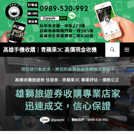
跳
至
主
要
內
容
搜
高雄手機收購｜青蘋果3C 高價現金收機
尋
主要選單