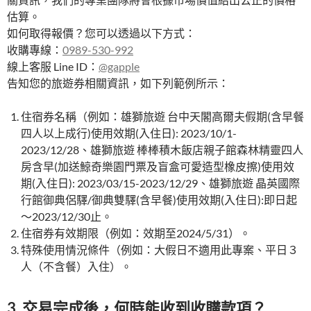
估算。
如何取得報價？您可以透過以下方式：
收購專線：
0989-530-992
線上客服 Line ID：
@gapple
告知您的旅遊券相關資訊，如下列範例所示：
住宿券名稱（例如：雄獅旅遊 台中天閣高爾夫假期(含早餐
四人以上成行)使用效期(入住日): 2023/10/1-
2023/12/28、雄獅旅遊 棒棒積木飯店親子館森林精靈四人
房含早(加送鯨奇樂園門票及盲盒可愛造型橡皮擦)使用效
期(入住日): 2023/03/15-2023/12/29、雄獅旅遊 晶英國際
行館御典侶驛/御典雙驛(含早餐)使用效期(入住日):即日起
～2023/12/30止。
住宿券有效期限（例如：效期至2024/5/31）。
特殊使用情況條件（例如：大假日不適用此專案、平日３
人（不含餐）入住）。
3. 交易完成後，何時能收到收購款項？