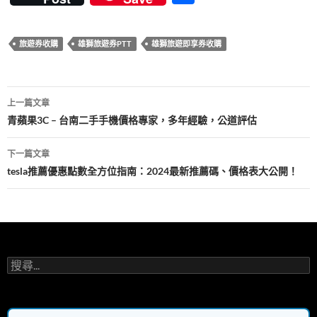
e
itt
er
m
e
享
b
er
es
bl
旅遊券收購
雄獅旅遊券PTT
雄獅旅遊即享券收購
o
t
r
o
文
k
上一篇文章
章
青蘋果3C – 台南二手手機價格專家，多年經驗，公道評估
導
下一篇文章
覽
tesla推薦優惠點數全方位指南：2024最新推薦碼、價格表大公開！
搜
尋
關
鍵
字: