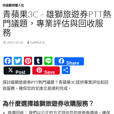
快速變現懶人包
青蘋果3C – 雄獅旅遊券PTT熱
門議題，專業評估與回收服
務
2023-10-26
GAPPLE3C
F
T
Pi
T
Li
Share
ac
w
nt
u
n
分
Post
Save
e
itt
er
m
e
享
探討雄獅旅遊券PTT熱門議題？青蘋果3C提供專業評估和回
b
er
es
bl
收服務，確保您的兌換交易順利完成。
o
t
r
o
為什麼選擇雄獅旅遊券收購服務？
k
高價回收： 我們以公正的方式評估您的旅遊券價值，確保