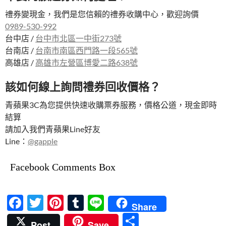
禮券變現金，我們是您信賴的禮券收購中心，歡迎詢價
0989-530-992
台中店 /
台中市北區一中街273號
台南店 /
台南市南區西門路一段565號
高雄店 /
高雄市左營區博愛二路638號
該如何線上詢問禮券回收價格？
青蘋果3C為您提供快速收購票券服務，價格公道，現金即時
結算
請加入我們青蘋果Line好友
Line：
@gapple
Facebook Comments Box
F
T
Pi
T
Li
Share
ac
w
nt
u
n
分
Post
Save